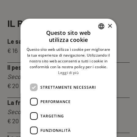
IL PESCE
×
Questo sito web
utilizza cookie
Le sarde a beccafico
ITALIAN
€ 16
Questo sito web utilizza i cookie per migliorare
ENGLISH
la tua esperienza di navigazione. Utilizzando il
nostro sito web acconsenti a tutti i cookie in
Il pesce del giorno e il suo contorno
conformità con la nostra policy per i cookie.
Leggi di più
Secondo il pescato e disponibilità
€ 20
STRETTAMENTE NECESSARI
La frittura del giorno
PERFORMANCE
Secondo il pescato e disponibilità
TARGETING
€ 20
FUNZIONALITÀ