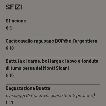
SMALL
SFIZI
Sfincione
€ 6
Caciocavallo ragusano DOP@ all’argentiera
€ 10
Battuta di carne, bottarga di uovo e fonduta
di tuma persa dei Monti Sicani
€ 16
Degustazione Buatta
5 assaggi di tipicità siciliana (per 2 persone)
€ 20