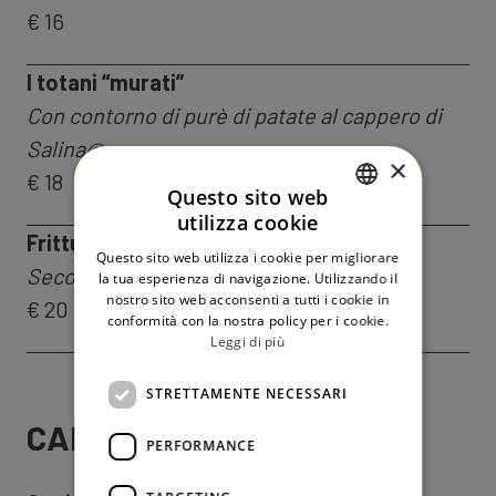
€ 16
I totani “murati”
Con contorno di purè di patate al cappero di
Salina@
×
€ 18
Questo sito web
utilizza cookie
ITALIAN
Frittura del giorno
Questo sito web utilizza i cookie per migliorare
ENGLISH
Secondo pescato e disponibilità
la tua esperienza di navigazione. Utilizzando il
nostro sito web acconsenti a tutti i cookie in
€ 20
conformità con la nostra policy per i cookie.
Leggi di più
STRETTAMENTE NECESSARI
CARNE
PERFORMANCE