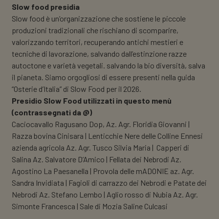
Slow food presidia
Slow food è un’organizzazione che sostiene le piccole
produzioni tradizionali che rischiano di scomparire,
valorizzando territori, recuperando antichi mestieri e
tecniche di lavorazione, salvando dall’estinzione razze
autoctone e varietà vegetali. salvando la bio diversità, salva
il pianeta. Siamo orgogliosi di essere presenti nella guida
“Osterie d’Italia” di Slow Food per il 2026.
Presidio Slow Food utilizzati in questo menù
(contrassegnati da @)
Caciocavallo Ragusano Dop, Az. Agr. Floridia Giovanni |
Razza bovina Cinisara | Lenticchie Nere delle Colline Ennesi
azienda agricola Az. Agr. Tusco Silvia Maria | Capperi di
Salina Az. Salvatore D’Amico | Fellata dei Nebrodi Az.
Agostino La Paesanella | Provola delle mADONIE az. Agr.
Sandra Invidiata | Fagioli di carrazzo dei Nebrodi e Patate dei
Nebrodi Az. Stefano Lembo | Aglio rosso di Nubia Az. Agr.
Simonte Francesca | Sale di Mozia Saline Culcasi