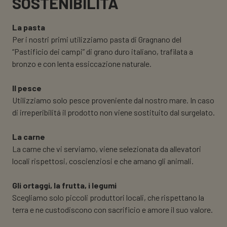
SOSTENIBILITÀ
La pasta
Per i nostri primi utilizziamo pasta di Gragnano del
“Pastificio dei campi” di grano duro italiano, trafilata a
bronzo e con lenta essiccazione naturale.
Il pesce
Utilizziamo solo pesce proveniente dal nostro mare. In caso
di irreperibilitá il prodotto non viene sostituito dal surgelato.
La carne
La carne che vi serviamo, viene selezionata da allevatori
locali rispettosi, coscienziosi e che amano gli animali.
Gli ortaggi, la frutta, i legumi
Scegliamo solo piccoli produttori locali, che rispettano la
terra e ne custodiscono con sacrificio e amore il suo valore.