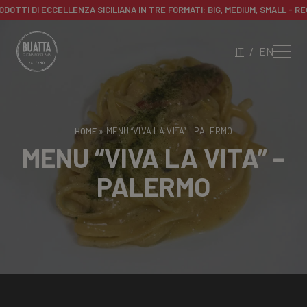
TTI DI ECCELLENZA SICILIANA IN TRE FORMATI: BIG, MEDIUM, SMALL - REGA
-
REGALA
LA
IT
EN
TUA
BUATTA
BOX!
UNA
SELEZIONE
HOME
»
MENU “VIVA LA VITA” – PALERMO
DI
MENU “VIVA LA VITA” –
PRODOTTI
PALERMO
DI
ECCELLENZA
SICILIANA
IN
TRE
FORMATI:
BIG,
MEDIUM,