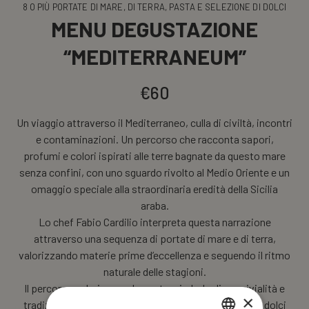
8 O PIÙ PORTATE DI MARE, DI TERRA, PASTA E SELEZIONE DI DOLCI
MENU DEGUSTAZIONE
“MEDITERRANEUM”
€60
Un viaggio attraverso il Mediterraneo, culla di civiltà, incontri
e contaminazioni. Un percorso che racconta sapori,
profumi e colori ispirati alle terre bagnate da questo mare
senza confini, con uno sguardo rivolto al Medio Oriente e un
omaggio speciale alla straordinaria eredità della Sicilia
araba.
Lo chef Fabio Cardilio interpreta questa narrazione
attraverso una sequenza di portate di mare e di terra,
valorizzando materie prime d’eccellenza e seguendo il ritmo
naturale delle stagioni.
Il percorso culmina con la pasta, simbolo di convivialità e
×
tradizione, per poi lasciare spazio a una selezione di dolci